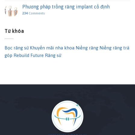
Phương pháp trồng răng implant cố định
234
Comments
Từ khóa
Bọc răng sứ
Khuyến mãi nha khoa
Niềng răng
Niềng răng trả
góp
Rebuild Future
Răng sứ