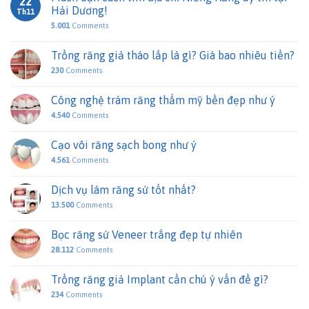
22
Hải Dương!
Th11
5.001
Comments
Trồng răng giả tháo lắp là gì? Giá bao nhiêu tiền?
230
Comments
Công nghệ trám răng thẩm mỹ bền đẹp như ý
4.540
Comments
Cạo vôi răng sạch bong như ý
4.561
Comments
Dịch vụ làm răng sứ tốt nhất?
13.500
Comments
Bọc răng sứ Veneer trắng đẹp tự nhiên
28.112
Comments
Trồng răng giả Implant cần chú ý vấn đề gì?
234
Comments