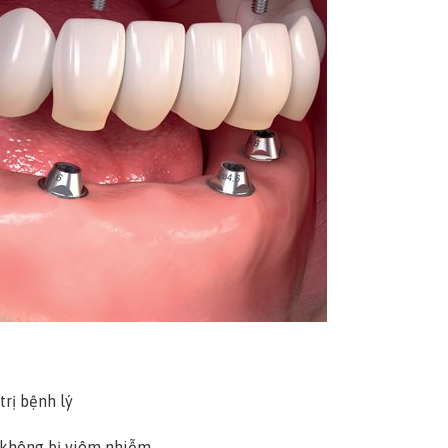
rị bệnh lý
 không bị viêm nhiễm