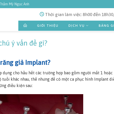
 Thẩm Mỹ Ngọc Anh
Thời gian làm việc: 8h00 đến 18h30,
GIỚI THIỆU
DỊCH VỤ
BẢNG G
chú ý vấn đề gì?
 răng giả Implant?
áp dụng cho hầu hết các trường hợp bao gồm người mất 1 hoặc
 tuổi khác nhau, thế nhưng để có một ca phục hình Implant di
ững điều kiện sau: