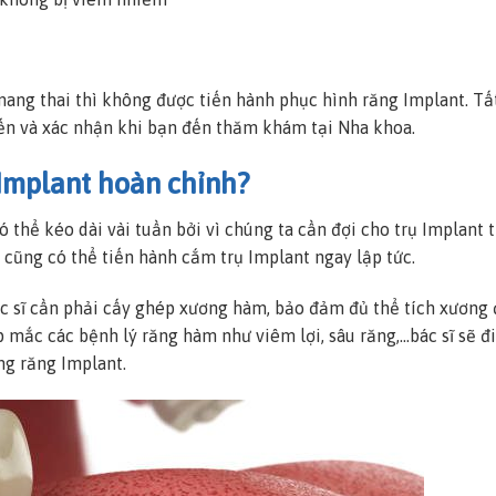
mang thai thì không được tiến hành phục hình răng Implant. Tấ
iến và xác nhận khi bạn đến thăm khám tại Nha khoa.
 Implant hoàn chỉnh?
 thể kéo dài vài tuần bởi vì chúng ta cần đợi cho trụ Implant t
 cũng có thể tiến hành cắm trụ Implant ngay lập tức.
ác sĩ cần phải cấy ghép xương hàm, bảo đảm đủ thể tích xương
 mắc các bệnh lý răng hàm như viêm lợi, sâu răng,…bác sĩ sẽ đi
ng răng Implant.