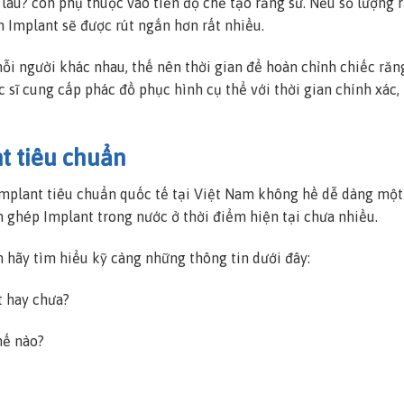
 lâu? còn phụ thuộc vào tiến độ chế tạo răng sứ. Nếu số lượng 
h Implant sẽ được rút ngắn hơn rất nhiều.
mỗi người khác nhau, thế nên thời gian để hoàn chỉnh chiếc răn
 sĩ cung cấp phác đồ phục hình cụ thể với thời gian chính xác,
t tiêu chuẩn
Implant tiêu chuẩn quốc tế tại Việt Nam không hề dễ dàng một
m ghép Implant trong nước ở thời điểm hiện tại chưa nhiều.
n hãy tìm hiểu kỹ càng những thông tin dưới đây:
t hay chưa?
hế nào?