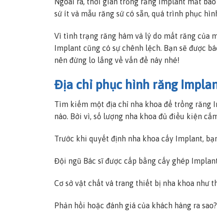
Ngoài ra, thời gian trồng răng Implant mất bao
sứ ít và mẫu răng sứ có sẵn, quá trình phục hìn
Vì tình trạng răng hàm và lý do mất răng của 
Implant cũng có sự chênh lệch. Bạn sẽ được bác
nên đừng lo lắng về vấn đề này nhé!
Địa chỉ phục hình răng Implan
Tìm kiếm một địa chỉ nha khoa để trồng răng 
nào. Bởi vì, số lượng nha khoa đủ điều kiện cắ
Trước khi quyết định nha khoa cấy Implant, bạ
Đội ngũ Bác sĩ được cấp bằng cấy ghép Implan
Cơ sở vật chất và trang thiết bị nha khoa như t
Phản hồi hoặc đánh giá của khách hàng ra sao?