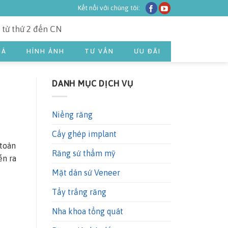
Kết nối với chúng tôi:
 từ thứ 2 đến CN
IÁ
HÌNH ẢNH
TƯ VẤN
ƯU ĐÃI
DANH MỤC DỊCH VỤ
Niềng răng
Cấy ghép implant
 toàn
Răng sứ thẩm mỹ
ễn ra
Mặt dán sứ Veneer
Tẩy trắng răng
Nha khoa tổng quát