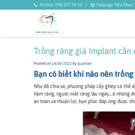
Skip
|
Hotline: 098 207 34 56
Fanpage: Nha Khoa
to
content
Trồng răng giả Implant cần 
Posted on
14/06/2022
by
quanken
Bạn có biết khi nào nên trồng
Như đã chia sẻ, phương pháp cấy ghép có thể 
hàm răng, người mất răng lâu ngày,…ở những độ
an toàn và thuận lợi, bạn phải đáp ứng được nh