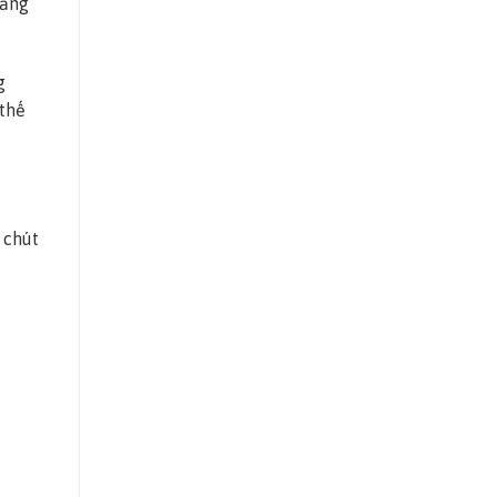
răng
g
 thế
 chút