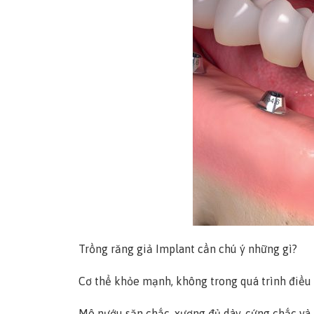
Trồng răng giả Implant cần chú ý những gì?
Cơ thể khỏe mạnh, không trong quá trình điều t
Mô nướu săn chắc, xương đủ dày, cứng chắc và