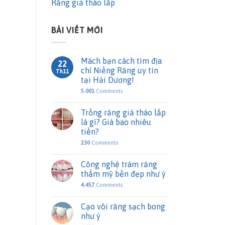
Răng giả tháo lắp
BÀI VIẾT MỚI
Mách bạn cách tìm địa
22
chỉ Niềng Răng uy tín
Th11
tại Hải Dương!
5.001
Comments
Trồng răng giả tháo lắp
là gì? Giá bao nhiêu
tiền?
230
Comments
Công nghệ trám răng
thẩm mỹ bền đẹp như ý
4.457
Comments
Cạo vôi răng sạch bong
như ý