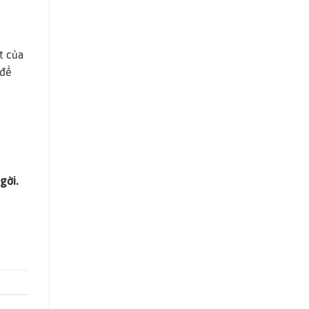
t của
 để
gời.