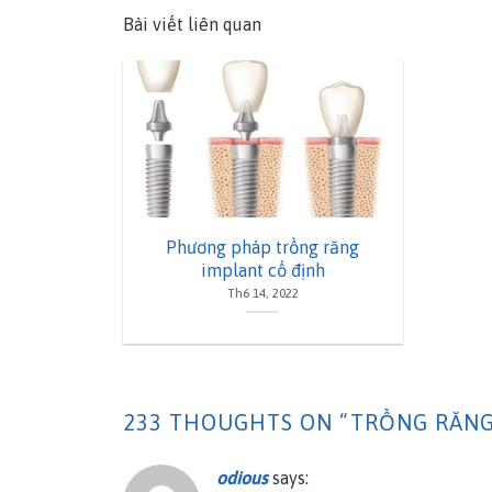
Bài viết liên quan
Phương pháp trồng răng
implant cố định
Th6 14, 2022
233 THOUGHTS ON “
TRỒNG RĂNG 
odious
says: