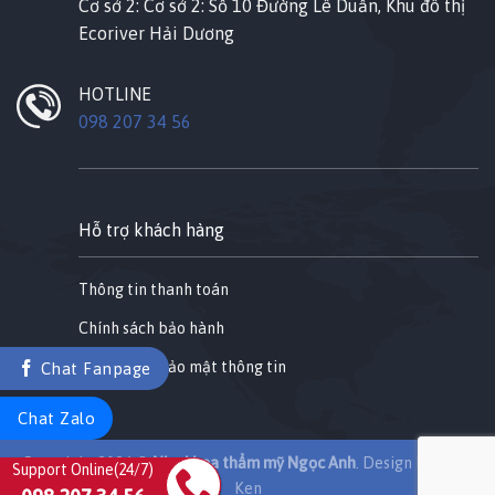
Cơ sở 2: Cơ sở 2: Số 10 Đường Lê Duẩn, Khu đô thị
Ecoriver Hải Dương
HOTLINE
098 207 34 56
Hỗ trợ khách hàng
Thông tin thanh toán
Chính sách bảo hành
Chính sách bảo mật thông tin
Chat Fanpage
Chat Zalo
Copyright 2026 ©
Nha khoa thẩm mỹ Ngọc Anh
. Design by
Quân
Support Online(24/7)
Ken